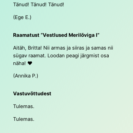
Tänud! Tänud! Tänud!
(Ege E.)
Raamatust “Vestlused Merilõviga I”
Aitäh, Britta! Nii armas ja siiras ja samas nii
sügav raamat. Loodan peagi järgmist osa
näha! ❤️
(Annika P.)
Vastuvõttudest
Tulemas.
Tulemas.