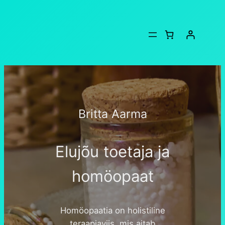
Britta Aarma
Elujõu toetaja ja
homöopaat
Homöopaatia on holistiline
teraapiaviis, mis aitab