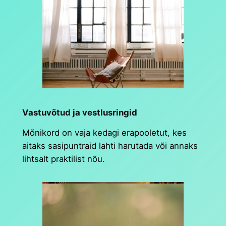
Vastuvõtud ja vestlusringid
Mõnikord on vaja kedagi erapooletut, kes
aitaks sasipuntraid lahti harutada või annaks
lihtsalt praktilist nõu.