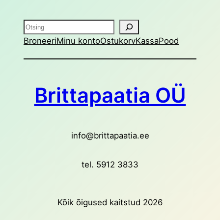
Otsing
Broneeri
Minu konto
Ostukorv
Kassa
Pood
Brittapaatia OÜ
info@brittapaatia.ee
tel. 5912 3833
Kõik õigused kaitstud 2026