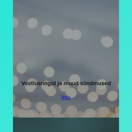
Vestlusringid ja muud sündmused
Info