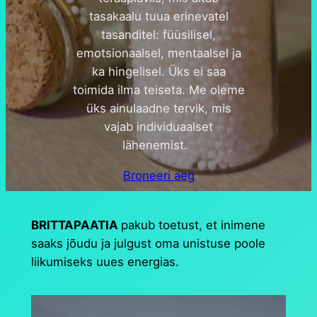
tasakaalu tuua erinevatel
tasanditel: füüsilisel,
emotsionaalsel, mentaalsel ja
ka hingelisel. Üks ei saa
toimida ilma teiseta. Me oleme
üks ainulaadne tervik, mis
vajab individuaalset
lähenemist.
Broneeri aeg
BRITTAPAATIA
pakub toetust, et inimene
saaks jõudu ja julgust oma unistuse poole
liikumiseks uues energias.