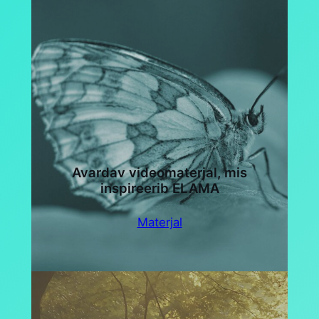
Avardav videomaterjal, mis
inspireerib ELAMA
Materjal