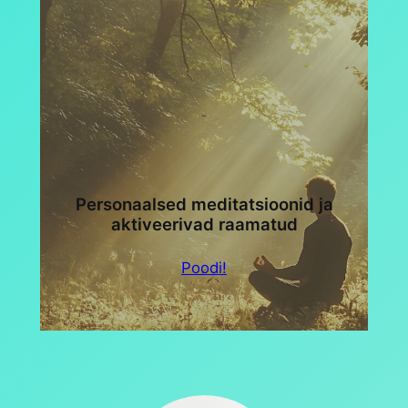
Personaalsed meditatsioonid ja
aktiveerivad raamatud
Poodi!